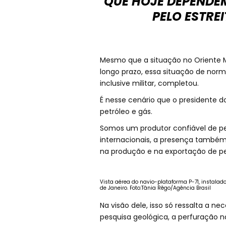
QUE HOJE DEPENDE
PELO ESTRE
Mesmo que a situação no Oriente M
longo prazo, essa situação de norm
inclusive militar, completou.
É nesse cenário que o presidente do
petróleo e gás.
Somos um produtor confiável de pet
internacionais, a presença també
na produção e na exportação de pet
Vista aérea do navio-plataforma P-71, instalad
de Janeiro. Foto:Tânia Rêgo/Agência Brasil
Na visão dele, isso só ressalta a ne
pesquisa geológica, a perfuração n