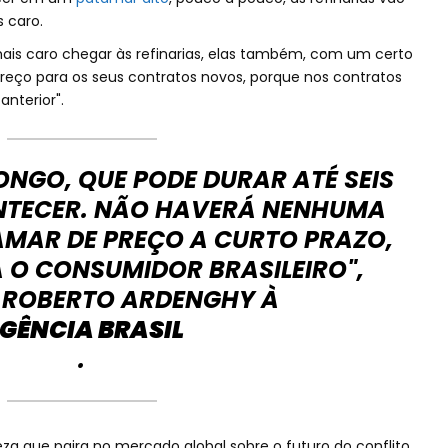
 caro.
is caro chegar às refinarias, elas também, com um certo
preço para os seus contratos novos, porque nos contratos
anterior".
ONGO, QUE PODE DURAR ATÉ SEIS
NTECER. NÃO HAVERÁ NENHUMA
MAR DE PREÇO A CURTO PRAZO,
A O CONSUMIDOR BRASILEIRO",
 ROBERTO ARDENGHY À
GÊNCIA BRASIL
.
za que paira no mercado global sobre o futuro do conflito