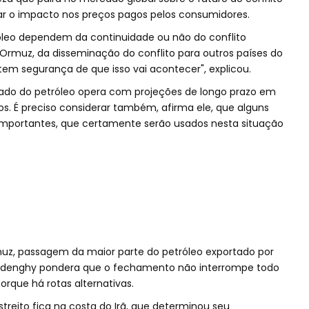
r o impacto nos preços pagos pelos consumidores.
óleo dependem da continuidade ou não do conflito
 Ormuz, da disseminação do conflito para outros países do
tem segurança de que isso vai acontecer", explicou.
do do petróleo opera com projeções de longo prazo em
s. É preciso considerar também, afirma ele, que alguns
importantes, que certamente serão usados nesta situação
muz, passagem da maior parte do petróleo exportado por
 Ardenghy pondera que o fechamento não interrompe todo
porque há rotas alternativas.
streito fica na costa do Irã, que determinou seu