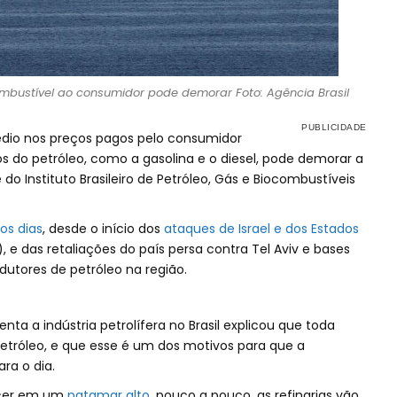
mbustível ao consumidor pode demorar Foto: Agência Brasil
dio nos preços pagos pelo consumidor
os do petróleo, como a gasolina e o diesel, pode demorar a
do Instituto Brasileiro de Petróleo, Gás e Biocombustíveis
os dias
, desde o início dos
ataques de Israel e dos Estados
, e das retaliações do país persa contra Tel Aviv e bases
utores de petróleo na região.
nta a indústria petrolífera no Brasil explicou que toda
tróleo, e que esse é um dos motivos para que a
ra o dia.
ecer em um
patamar alto
, pouco a pouco, as refinarias vão