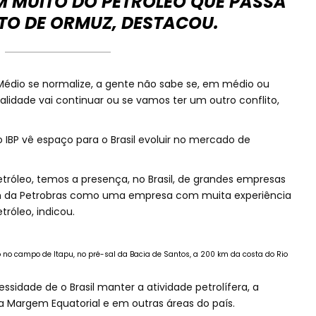
M MUITO DO PETRÓLEO QUE PASSA
ITO DE ORMUZ, DESTACOU.
édio se normalize, a gente não sabe se, em médio ou
alidade vai continuar ou se vamos ter um outro conflito,
 IBP vê espaço para o Brasil evoluir no mercado de
róleo, temos a presença, no Brasil, de grandes empresas
m da Petrobras como uma empresa com muita experiência
róleo, indicou.
o no campo de Itapu, no pré-sal da Bacia de Santos, a 200 km da costa do Rio
cessidade de o Brasil manter a atividade petrolífera, a
a Margem Equatorial e em outras áreas do país.