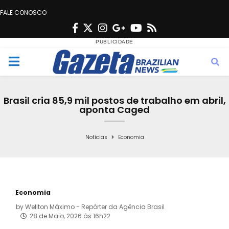
FALE CONOSCO
F
T
I
G
Y
R
a
w
n
o
o
s
c
i
s
o
u
s
M
e
t
t
g
t
e
b
t
a
l
u
Brasil cria 85,9 mil postos de trabalho em abril,
o
e
g
e
b
aponta Caged
n
o
r
r
e
k
a
Notícias
Economia
u
m
Economia
by
Wellton Máximo - Repórter da Agência Brasil
28 de Maio, 2026 às 16h22