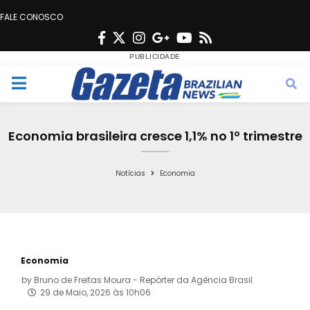
FALE CONOSCO
F
T
I
G
Y
R
a
w
n
o
o
s
c
i
s
o
u
s
M
e
t
t
g
t
e
b
t
a
l
u
Economia brasileira cresce 1,1% no 1º trimestre
o
e
g
e
b
n
o
r
r
e
Notícias
Economia
k
a
u
m
Economia
by
Bruno de Freitas Moura - Repórter da Agência Brasil
29 de Maio, 2026 às 10h06