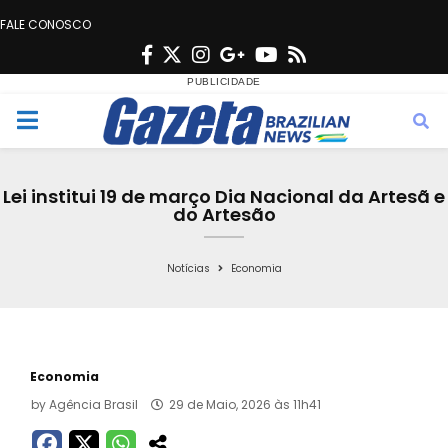
FALE CONOSCO
F
T
I
G
Y
R
a
w
n
o
o
s
c
i
s
o
u
s
M
e
t
t
g
t
e
b
t
a
l
u
Lei institui 19 de março Dia Nacional da Artesã e
o
e
g
e
b
do Artesão
n
o
r
r
e
k
a
Notícias
Economia
u
m
Economia
by
Agência Brasil
29 de Maio, 2026 às 11h41