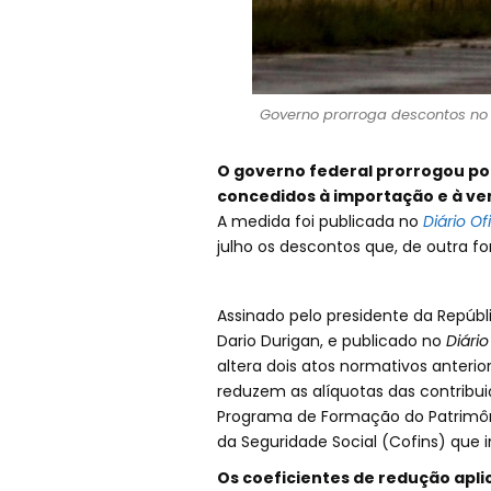
Governo prorroga descontos no q
O governo federal prorrogou por
concedidos à importação e à ven
A medida foi publicada no
Diário Of
julho os descontos que, de outra fo
Assinado pelo presidente da Repúblic
Dario Durigan, e publicado no
Diário
altera dois atos normativos anterior
reduzem as alíquotas das contribui
Programa de Formação do Patrimôni
da Seguridade Social (Cofins) que 
Os coeficientes de redução apli