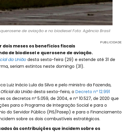
uerosene de aviação e no biodiesel Foto: Agência Brasil
 dois meses os benefícios fiscais
da de biodiesel e querosene de aviação.
icial da União
desta sexta-feira (29) e estende até 31 de
rma, seriam extintos neste domingo (31).
a Luiz Inácio Lula da Silva e pelo ministro da Fazenda,
 Oficial da União
desta sexta-feira, o
Decreto nº 12.991
es os decretos nº 5.059, de 2004, e nº 10.527, de 2020 que
ções para o Programa de Integração Social e para o
o do Servidor Público (PIS/Pasep) e para o Financiamento
incidem sobre os dois combustíveis estratégicos.
cados às contribuições que incidem sobre os