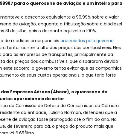
9987 para o querosene de aviação e um inteiro para
al manteve o desconto equivalente a 99,99% sobre o valor
sene de aviação, enquanto a tributação sobre o biodiesel
31 de julho, pois o desconto equivale a 100%.
to de medidas emergenciais
anunciadas pelo governo
ra tentar conter a alta dos preços dos combustíveis. Eles
para as empresas de transportes, principalmente da
lta dos preços dos combustíveis, que dispararam devido
m este socorro, o governo tenta evitar que as companhias
umento de seus custos operacionais, o que teria forte
a das Empresas Aéreas (Abear), o querosene de
ustos operacionais do setor.
ública da Comissão de Defesa do Consumidor, da Câmara
 presidente da entidade, Juliano Norman, defendeu que a
osene de aviação fosse prorrogada até o fim do ano. Na
ue, de fevereiro para cá, o preço do produto mais que
ara R$ 6,65/litro.