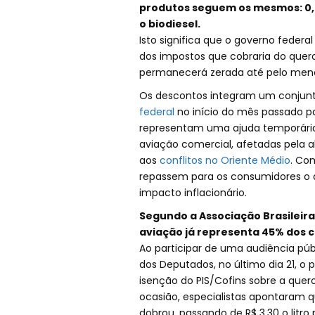
produtos seguem os mesmos: 0,9
o biodiesel.
Isto significa que o governo feder
dos impostos que cobraria do quero
permanecerá zerada até pelo menos 
Os descontos integram um conjun
federal
no início do mês passado pa
representam uma ajuda temporária 
aviação comercial, afetadas pela a
aos
conflitos no Oriente Médio
. Co
repassem para os consumidores o a
impacto inflacionário.
Segundo a Associação Brasileir
aviação já representa 45% dos c
Ao participar de uma audiência p
dos Deputados, no último dia 21, o
isenção do PIS/Cofins sobre a quer
ocasião, especialistas apontaram q
dobrou, passando de R$ 3,30 o litro p