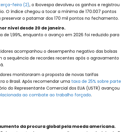
erça-feira (2)
, o Ibovespa devolveu os ganhos e registrou
io. O índice chegou a tocar a mínima de 170.007 pontos
 preservar o patamar dos 170 mil pontos no fechamento.
or nível desde 20 de janeiro.
 de 1,99%, enquanto o avanço em 2026 foi reduzido para
stidores acompanhou o desempenho negativo das bolsas
m a sequência de recordes recentes após o agravamento
ã.
tidores monitoraram a proposta de novas tarifas
tra o Brasil. Após recomendar uma
taxa de 25% sobre parte
itório do Representante Comercial dos EUA (USTR) avançou
lacionada ao combate ao trabalho forçado
.
 aumento da procura global pela moeda americana.