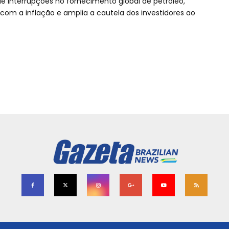
e interrupções no fornecimento global de petróleo,
om a inflação e amplia a cautela dos investidores ao