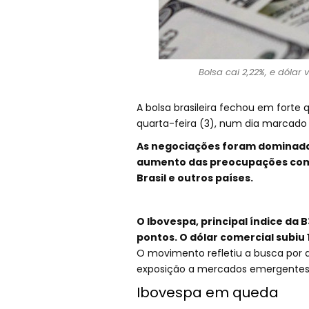
Bolsa cai 2,22%, e dólar 
A bolsa brasileira fechou em forte
quarta-feira (3), num dia marcado p
As negociações foram dominadas
aumento das preocupações com n
Brasil e outros países.
O Ibovespa, principal índice da 
pontos. O dólar comercial subiu 
O movimento refletiu a busca por 
exposição a mercados emergentes
Ibovespa em queda