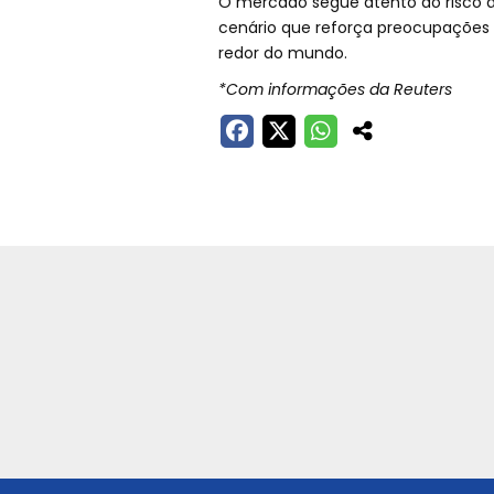
O mercado segue atento ao risco d
cenário que reforça preocupações c
redor do mundo.
*Com informações da Reuters