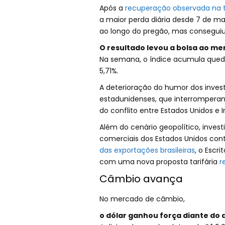
Após a
recuperação observada na t
a maior perda diária desde 7 de ma
ao longo do pregão, mas conseguiu
O resultado levou a bolsa ao men
Na semana, o índice acumula queda
5,71%.
A deterioração do humor dos inve
estadunidenses, que interrompera
do conflito entre Estados Unidos e Ir
Além do cenário geopolítico, inves
comerciais dos Estados Unidos con
das exportações brasileiras
, o Escr
com uma nova proposta tarifária
re
Câmbio avança
No mercado de câmbio,
o dólar ganhou força diante do