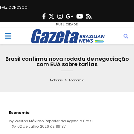
FALE CONOSCO
F
T
I
G
Y
R
a
w
n
o
o
s
c
i
s
o
u
s
M
e
t
t
g
t
e
b
t
a
l
u
Brasil confirma nova rodada de negociação
o
e
g
e
b
com EUA sobre tarifas
n
o
r
r
e
k
a
Notícias
Economia
u
m
Economia
by
Wellton Máximo Repórter da Agência Brasil
02 de Julho, 2026 às 16h37