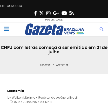
FALE CONOSCO
F
T
I
G
Y
R
a
w
n
o
o
s
c
i
s
o
u
s
M
e
t
t
g
t
e
b
t
a
l
u
CNPJ com letras começa a ser emitido em 31 de
o
e
g
e
b
julho
n
o
r
r
e
k
a
Notícias
Economia
u
m
Economia
by
Wellton Máximo - Repórter da Agência Brasil
02 de Julho, 2026 às 17h18