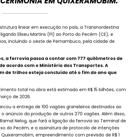
 CERIMÔNIA EM QUIXERAMOBIM.
strutura linear em execução no país, a Transnordestina
 ligando Eliseu Martins (PI) ao Porto do Pecém (CE), e
nos, incluindo o oeste de Pernambuco, pela cidade de
, a ferrovia passa a contar com 777 quilômetros de
, de acordo com o Ministério dos Transportes. A
 km de trilhos esteja concluído até o fim do ano que
timento total na obra está estimado em R$ 15 bilhões, com
março de 2026.
cou a entrega de 100 vagões graneleiros destinados ao
 e o anúncio da produção de outros 370 vagões. Além disso,
Ramal Nelog, que fará a ligação da ferrovia ao Terminal de
xo do Pecém, e a assinatura de protocolo de intenções
e Quixeramobim, empreendimento com previsão de R$ 1