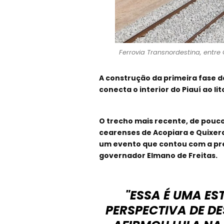
Ferrovia Transnordestina, entre 
A construção da primeira fase d
conecta o interior do Piauí ao li
O trecho mais recente, de pouco
cearenses de Acopiara e Quixera
um evento que contou com a pres
governador Elmano de Freitas.
"ESSA É UMA ES
PERSPECTIVA DE D