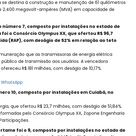
ca se destina à construção e manutenção de 61 quilômetros
 de 2.400 megavolt-ampères (MVA) em capacidade de
i o número 7, composto por instalações no estado de
foi o Consórcio Olympus XX, que ofertou R$ 96,7
ida (RAP), com deságio de 52% em relação ao teto
emuneração que as transmissoras de energia elétrica
 público de transmissão aos usuários. A vencedora
ofereceu R$ 181 milhões, com deságio de 10,17%.
no WhatsApp
úmero 10, composto por instalações em Cuiabá, no
rgia, que ofertou R$ 23,7 milhões, com deságio de 51,84%.
s, formadas pelo Consórcio Olympus XX, Zopone Engenharia
articipações.
certame foi o 9, composto por instalações no estado de