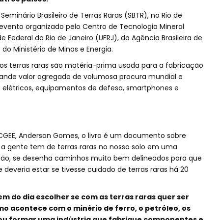
Seminário Brasileiro de Terras Raras (SBTR), no Rio de
, evento organizado pelo Centro de Tecnologia Mineral
Federal do Rio de Janeiro (UFRJ), da Agência Brasileira de
do Ministério de Minas e Energia.
 terras raras são matéria-prima usada para a fabricação
grande valor agregado de volumosa procura mundial e
s elétricos, equipamentos de defesa, smartphones e
CGEE, Anderson Gomes, o livro é um documento sobre
 a gente tem de terras raras no nosso solo em uma
ação, se desenha caminhos muito bem delineados para que
e deveria estar se tivesse cuidado de terras raras há 20
em do dia escolher se com as terras raras quer ser
o acontece com o minério de ferro, o petróleo, os
 ou formar uma indústria que fabrique componentes e