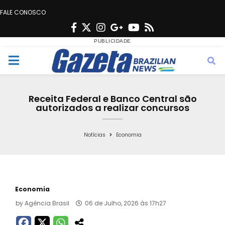
FALE CONOSCO
F
T
I
G
Y
R
a
w
n
o
o
s
c
i
s
o
u
s
M
e
t
t
g
t
e
b
t
a
l
u
Receita Federal e Banco Central são
o
e
g
e
b
autorizados a realizar concursos
n
o
r
r
e
k
a
Notícias
Economia
u
m
Economia
by
Agência Brasil
06 de Julho, 2026 às 17h27