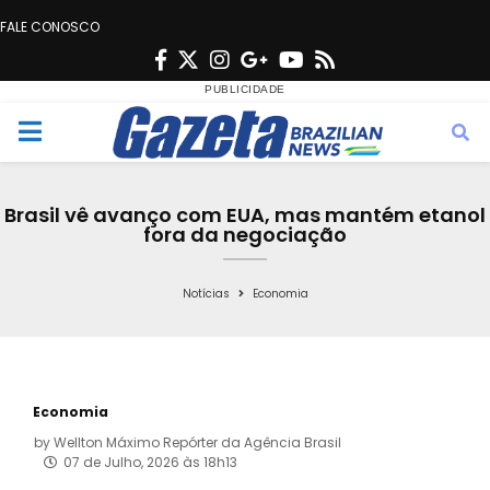
FALE CONOSCO
F
T
I
G
Y
R
a
w
n
o
o
s
c
i
s
o
u
s
M
e
t
t
g
t
e
b
t
a
l
u
Brasil vê avanço com EUA, mas mantém etanol
o
e
g
e
b
fora da negociação
n
o
r
r
e
k
a
Notícias
Economia
u
m
Economia
by
Wellton Máximo Repórter da Agência Brasil
07 de Julho, 2026 às 18h13