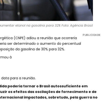
umentar etanol na gasolina para 32% Foto: Agência Brasil
ergética (CNPE) adiou a reunião que ocorreria
deria ser determinado o aumento do percentual
mposição da gasolina de 30% para 32%.
formou à
data para a reunião.
da poderia tornar o Brasil autossuficiente em
duzir os efeitos das oscilações de fornecimento e de
nternacional impactados, sobretudo, pela guerra no