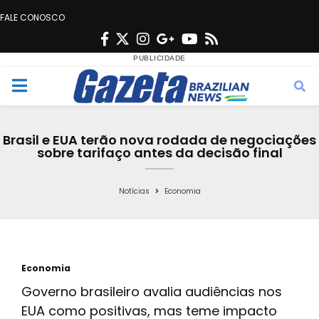
FALE CONOSCO
F
T
I
G
Y
R
a
w
n
o
o
s
c
i
s
o
u
s
M
e
t
t
g
t
e
b
t
a
l
u
Brasil e EUA terão nova rodada de negociações
o
e
g
e
b
sobre tarifaço antes da decisão final
n
o
r
r
e
k
a
Notícias
Economia
u
m
Economia
Governo brasileiro avalia audiências nos
EUA como positivas, mas teme impacto