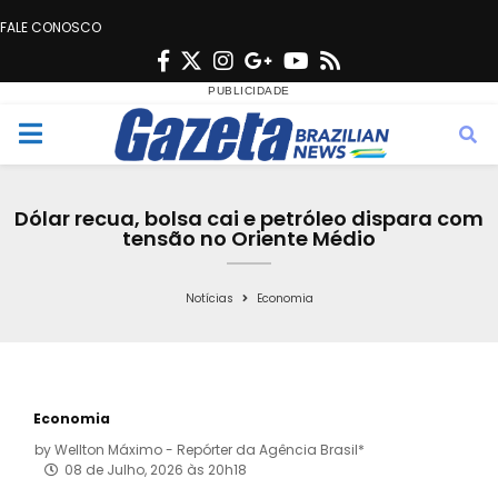
FALE CONOSCO
F
T
I
G
Y
R
a
w
n
o
o
s
c
i
s
o
u
s
M
e
t
t
g
t
e
b
t
a
l
u
Dólar recua, bolsa cai e petróleo dispara com
o
e
g
e
b
tensão no Oriente Médio
n
o
r
r
e
k
a
Notícias
Economia
u
m
Economia
by
Wellton Máximo - Repórter da Agência Brasil*
08 de Julho, 2026 às 20h18