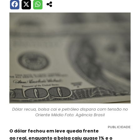
Dólar recua, bolsa cai e petróleo dispara com tensão no
Oriente Médio Foto: Agência Brasil
O dólar fechou em leve queda frente
ao real, enquanto a bolsa caiu quase 1% e o