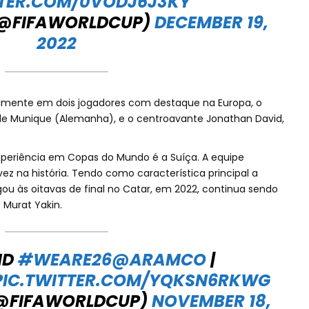
TTER.COM/0VODJ6J3KY
(@FIFAWORLDCUP)
DECEMBER 19,
2022
almente em dois jogadores com destaque na Europa, o
 de Munique (Alemanha), e o centroavante Jonathan David,
periência em Copas do Mundo é a Suíça. A equipe
vez na história. Tendo como característica principal a
gou às oitavas de final no Catar, em 2022, continua sendo
Murat Yakin.
ND
#WEARE26
@ARAMCO
|
PIC.TWITTER.COM/YQKSN6RKWG
(@FIFAWORLDCUP)
NOVEMBER 18,