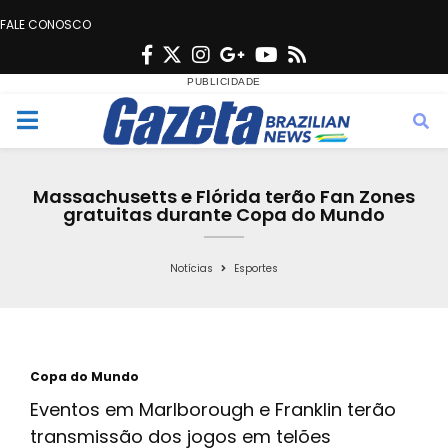
FALE CONOSCO
F
T
I
G
Y
R
a
w
n
o
o
s
c
i
s
o
u
s
M
e
t
t
g
t
e
b
t
a
l
u
Massachusetts e Flórida terão Fan Zones
o
e
g
e
b
gratuitas durante Copa do Mundo
n
o
r
r
e
k
a
Notícias
Esportes
u
m
Copa do Mundo
Eventos em Marlborough e Franklin terão
transmissão dos jogos em telões