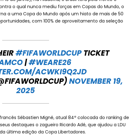
 contra o qual nunca mediu forças em Copas do Mundo, o
etorna a uma Copa do Mundo após um hiato de mais de 50
s oportunidades, com 100% de aproveitamento da seleção
HEIR
#FIFAWORLDCUP
TICKET
AMCO
|
#WEARE26
TTER.COM/ACWKI9Q2JD
(@FIFAWORLDCUP)
NOVEMBER 19,
2025
rancês Sébastien Migné, atual 84ª colocada do ranking de
seus destaques o zagueiro Ricardo Adé, que ajudou a LDU
 da última edição da Copa Libertadores.