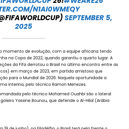
IFAWORLDCUP
26!
#WEARE26
TTER.COM/N1AI0WMEQY
(@FIFAWORLDCUP)
SEPTEMBER 5,
2025
aro momento de evolução, com a equipe africana tendo
a na Copa de 2022, quando garantiu o quarto lugar. A
eções da Fifa derrotou o Brasil no último encontro entre as
rocos) em março de 2023, em partida amistosa que
ação para o Mundial de 2026. Naquela oportunidade a
 forma interina, pelo técnico Ramon Menezes.
omandada pelo técnico Mohamed Ouahbi são o lateral
 goleiro Yassine Bounou, que defende o Al-Hilal (Arábia
19 de junho), na Filadélfia, o Brasil terá pela frente o