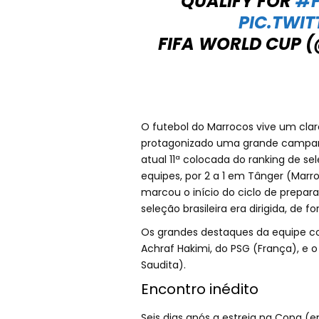
QUALIFY FOR
#F
PIC.TWI
FIFA WORLD CUP 
O futebol do Marrocos vive um cl
protagonizado uma grande campanh
atual 11ª colocada do ranking de sel
equipes, por 2 a 1 em Tânger (Mar
marcou o início do ciclo de prepar
seleção brasileira era dirigida, de
Os grandes destaques da equipe c
Achraf Hakimi, do PSG (França), e o
Saudita).
Encontro inédito
Seis dias após a estreia na Copa (em 