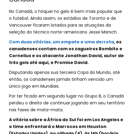
No Canadá, o hóquei no gelo é bem mais popular que
o futebol. Ainda assim, os estádios de Toronto e de
Vancouver ficaram lotados para as atuações da
seleção do técnico norte-americano Jesse Marsch.
Com duas vitórias, um empate e uma derrota
, os
canadenses contam com os zagueiros Bombito e
Cornelius e os atacante Jonathan David, autor de
três gols até aqui, e Promise David.
Disputando apenas sua terceira Copa do Mundo, até
então, os canadenses jamais tinham vencido um
único jogo em Mundiais.
Por ter ficado em segundo lugar no Grupo B, o Canadá
perdeu o direito de continuar jogando em seu território
nas fases de mata-mata.
A vitória sobre a África do Sul foi em Los Angeles e
o time enfrentará o Marrocos em Houston
(Estados Unidos), no sábado (4), às 14h (horário