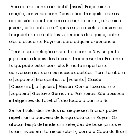
"Vou dormir como um bebê [risos]. Faço minha
oração, converso com Deus e fico tranquilo, que as
coisas vão acontecer no momento certo", resumiu o
jovem, estreante em Copas e que revelou conversas
frequentes com atletas veteranos da equipe, entre
eles o atacante Neymar, para adquirir experiência.
"Tenho uma relação muito boa com o Ney. A gente
joga carta depois dos treinos, troca resenha. Em uma
folga, pude estar com ele. É muito importante
conversarmos com os nossos capitães. Tem também
o [zagueiro] Marquinhos, o [volante] Casão
[Casemiro], o [goleiro] Alisson. Como fazia com o
[zagueiro] Gustavo Gómez no Palmeiras. São pessoas
inteligentes do futebol", destacou o camisa 19.
Se for titular diante dos noruegueses, Endrick pode
repetir uma parceria de longa data com Rayan. Os
atacantes já defenderam seleções de base juntos e
foram rivais em torneios sub-17, como a Copa do Brasil