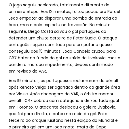
O jogo seguiu acelerado, totalmente diferente da
primeira etapa. Aos 12 minutos, faltou pouco pra Rafael
Leão empatar ao disparar uma bomba da entrada da
área, mas a bola explodiu no travessão. No minuto
seguinte, Diego Costa salvou o gol português ao
defender um chute certeiro de Petar Sucic. O ataque
português seguiu com tudo para empatar e quase
conseguiu aos 15 minutos: João Cancelo cruzou para
CR7 bater no fundo do gol na saída de Livakovic, mas o
bandeira marcou impedimento, depois confirmado
em revisão do VAR.
Aos 19 minutos, os portugueses reclamaram de pênalti
após Renato Veiga ser agarrado dentro da grande área
por Vlasic. Após checagem do VAR, o árbitro marcou
pênalti. CR7 cobrou com categoria e deixou tudo igual
em Toronto. O atacante deslocou o goleiro Livakovic,
que foi para direita, e bateu no meio do gol. Foi o
terceiro do craque lusitano nesta edição do Mundial e
o primeiro gol em um jogo mata-mata da Copa.