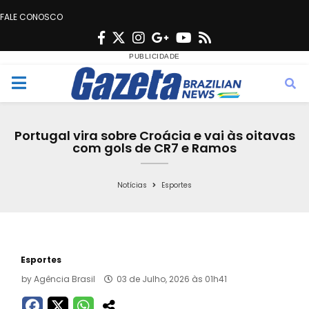
FALE CONOSCO
F
T
I
G
Y
R
a
w
n
o
o
s
c
i
s
o
u
s
M
e
t
t
g
t
e
b
t
a
l
u
Portugal vira sobre Croácia e vai às oitavas
o
e
g
e
b
com gols de CR7 e Ramos
n
o
r
r
e
k
a
Notícias
Esportes
u
m
Esportes
by
Agência Brasil
03 de Julho, 2026 às 01h41