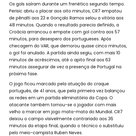
Os gols saíram durante um frenético segundo tempo.
Perisic abriu o placar aos oito minutos, CR7 empatou
de pênalti aos 23 e Gonçalo Ramos selou a vitória aos
48 minutos. Quando o resultado parecia definido, a
Croácia arrrancou o empate com gol contra aos 57
minutos, para desespero dos portugueses. Após
checagem do VAR, que demorou quase cinco minutos,
o gol foi anulado. A partida ainda segiu, com mais 10
minutos de acréscimos, até o apito final aos 63
minutos assegurar de vez a presença de Portugal na
próxima fase.
O jogo ficou marcado pela atuação do craque
português, de 41 anos, que pela primeira vez balançou
as redes em um partida eliminatóiria da Copa. O
atacante também tornou-se o jogador com mais
velho a marcar em jogo mata-mata do Mundial. CR7
deixou o campo visivelmente contrariado aos 36
minutos da etapa final, quando o técnico o substituiu
pelo meio-campista Ruben Neves.