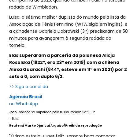
campanha de 2025, quando também caiu na terceira
rodada de Wimbledon.
Luisa, a sétima melhor duplista do mundo pela lista da
Associação de Tênis Feminino (WTA, sigla em inglês), e
a canadense Gabriela Dabrowski (3ª) precisaram de 58
minutos para avançarem à segunda rodada do
torneio.
Elas superaram a parceria da polonesa Alicja
Rosolska (1822ª, era 23ª em 2019) com a chilena
Alexa Guarachi (844ª, esteve em 11º em 2021) por 2
sets a 0, com duplo 6/2.
>> Siga o canal da
Agência Brasil
no WhatsApp
João Fonseca foi superado pelo russo Roman Safiullin
- Foto:
Reuters/Marko Djurica/Arquivo/Proibida reprodução
"Ótima estreia, super feliz, sempre bom começar