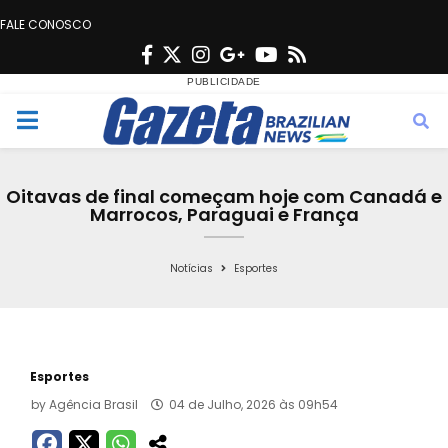
FALE CONOSCO
F
T
I
G
Y
R
a
w
n
o
o
s
c
i
s
o
u
s
M
e
t
t
g
t
e
b
t
a
l
u
Oitavas de final começam hoje com Canadá e
o
e
g
e
b
Marrocos, Paraguai e França
n
o
r
r
e
k
a
Notícias
Esportes
u
m
Esportes
by
Agência Brasil
04 de Julho, 2026 às 09h54