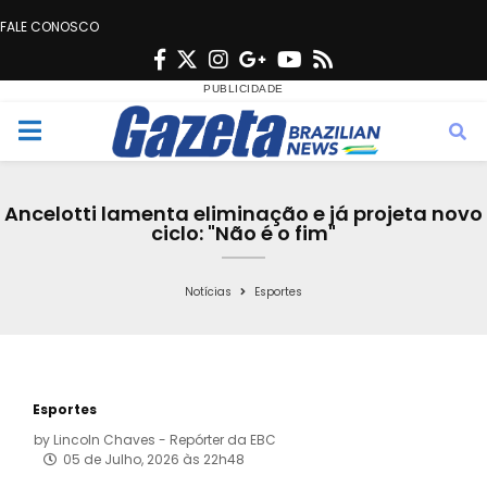
FALE CONOSCO
F
T
I
G
Y
R
a
w
n
o
o
s
c
i
s
o
u
s
M
e
t
t
g
t
e
b
t
a
l
u
Ancelotti lamenta eliminação e já projeta novo
o
e
g
e
b
ciclo: "Não é o fim"
n
o
r
r
e
k
a
Notícias
Esportes
u
m
Esportes
by
Lincoln Chaves - Repórter da EBC
05 de Julho, 2026 às 22h48