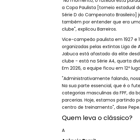
"No momento, o futebol está parad
a Copa Paulista [torneio estadual 
Série D do Campeonato Brasileiro] 
também por entender que era uma 
clube", explicou Barreiros.
Vice-campeão paulista em 1927 e 
organizadas pelas extintas Liga de 
Jabuca está afastado da elite desd
clube - está na Série A4, quarta di
Em 2026, a equipe ficou em 12º luga
"Administrativamente falando, nos
Na sua parte essencial, que é o fu
categorias masculinas da FPF, da b
parcerias. Hoje, estamos partindo 
centro de treinamento", disse Pepe
Quem leva o clássico?
A