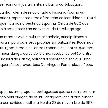
e reuniram, justamente, no bairro do Jabaquara.
espanha", além de relacionada a Hispania (como os
ica), representa uma afirmação de identidade cultural
que fica no noroeste da Espanha. Cerca de 80% dos
la em Santos são nativos ou de família galega.
 manter viva a cultura espanhola, principalmente
aram para cá e seus próprios simpatizantes. Podemos
instituições. Uma é o Centro Espanhol de Santos, que tem
 mesa, dança, curso de idioma, futebol de botão, entre
Rosália de Castro, voltada à assistência social. E uma
aquara", descreveu José Dominguez Fernandez, o Pepe,
espanha, um grupo de portugueses que se reunia em um
rado pela criação do atual Jabaquara, decidiram fundar
 comunidade lusitana. No dia 20 de novembro de 1917,