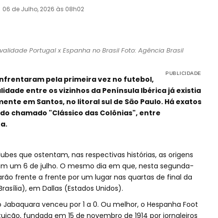
06 de Julho, 2026 às 08h02
alidade Portugal x Espanha no Brasil Foto: Agência Brasil
nfrentaram pela primeira vez no futebol,
lidade entre os vizinhos da Península Ibérica já existia
mente em Santos, no litoral sul de São Paulo. Há exatos
o do chamado "Clássico das Colônias", entre
a.
lubes que ostentam, nas respectivas histórias, as origens
 em um 6 de julho. O mesmo dia em que, nesta segunda-
arão frente a frente por um lugar nas quartas de final da
rasília), em Dallas (Estados Unidos).
 o Jabaquara venceu por 1 a 0. Ou melhor, o Hespanha Foot
tuição, fundada em 15 de novembro de 1914 por jornaleiros