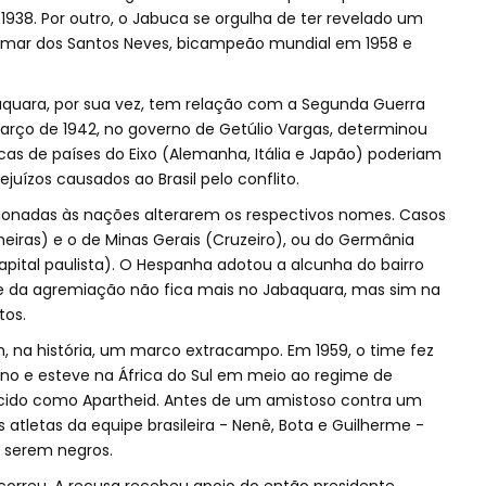
38. Por outro, o Jabuca se orgulha de ter revelado um
Gylmar dos Santos Neves, bicampeão mundial em 1958 e
uara, por sua vez, tem relação com a Segunda Guerra
março de 1942, no governo de Getúlio Vargas, determinou
icas de países do Eixo (Alemanha, Itália e Japão) poderiam
uízos causados ao Brasil pelo conflito.
cionadas às nações alterarem os respectivos nomes. Casos
lmeiras) e o de Minas Gerais (Cruzeiro), ou do Germânia
capital paulista). O Hespanha adotou a alcunha do bairro
e da agremiação não fica mais no Jabaquara, mas sim na
tos.
 na história, um marco extracampo. Em 1959, o time fez
no e esteve na África do Sul em meio ao regime de
ecido como Apartheid. Antes de um amistoso contra um
atletas da equipe brasileira - Nenê, Bota e Guilherme -
 serem negros.