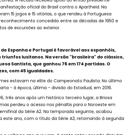
ocorreu. A recusa recebeu apoio do então presidente
nifestação oficial do Brasil contra o Apartheid. Na
ram 15 jogos e 15 vitórias, o que rendeu à Portuguesa
m reconhecimento concedido entre as décadas de 1950 e
os de excursões ao exterior.
 de Espanha e Portugal é favorável aos espanhóis,
 triunfos lusitanos. Na versão "brasileira" do clássico,
esa Santista, que ganhou 76 em 174 partidas. O
zes, com 45 igualdades.
times estavam na elite do Campeonato Paulista. No último
ta - à época, última - divisão do Estadual, em 2016.
6, três anos após um histórico terceiro lugar, a Briosa
 mas perdeu o acesso nos pênaltis para o Noroeste em
 semifinal da Série A2. Na temporada seguinte, acabou
a este ano, com o título da Série A3, retornando à segunda