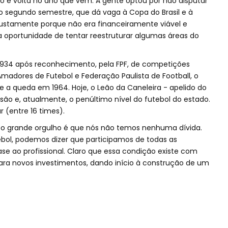
o e volta no ano que vem. A gente optou por não disputar
do segundo semestre, que dá vaga à Copa do Brasil e à
justamente porque não era financeiramente viável e
oportunidade de tentar reestruturar algumas áreas do
1934 após reconhecimento, pela FPF, de competições
Amadores de Futebol e Federação Paulista de Football, o
e a queda em 1964. Hoje, o Leão da Caneleira - apelido do
visão e, atualmente, o penúltimo nível do futebol do estado.
r (entre 16 times).
so grande orgulho é que nós não temos nenhuma dívida.
tebol, podemos dizer que participamos de todas as
ase ao profissional. Claro que essa condição existe com
para novos investimentos, dando início à construção de um
.