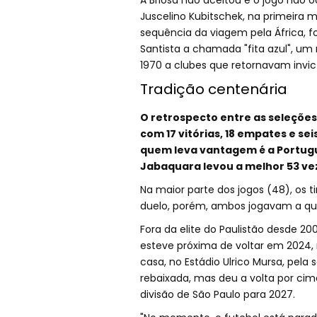
A Briosa não aceitou e o jogo não 
Juscelino Kubitschek, na primeira ma
sequência da viagem pela África, fo
Santista a chamada "fita azul", u
1970 a clubes que retornavam invict
Tradição centenária
O retrospecto entre as seleções
com 17 vitórias, 18 empates e seis
quem leva vantagem é a Portugu
Jabaquara levou a melhor 53 ve
Na maior parte dos jogos (48), os 
duelo, porém, ambos jogavam a quar
Fora da elite do Paulistão desde 200
esteve próxima de voltar em 2024,
casa, no Estádio Ulrico Mursa, pela
rebaixada, mas deu a volta por cim
divisão de São Paulo para 2027.