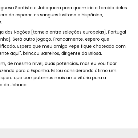
guesa Santista e Jabaquara para quem iria a torcida deles
ra de esperar, os sangues lusitano e hispânico,
.
ga das Nações [torneio entre seleções europeias], Portugal
ha]. Será outro jogaço. Francamente, espero que
ssificado. Espero que meu amigo Pepe fique chateado com
e aqui", brincou Barreiros, dirigente da Briosa.
am, de mesmo nível, duas potências, mas eu vou ficar
razendo para a Espanha. Estou considerando ótimo um
. Espero que computemos mais uma vitória para a
io do Jabuca.