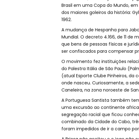
Brasil em uma Copa do Mundo, em 19
dos maiores goleiros da história: 
1962.
A mudança de Hespanha para Jabaq
Mundial. O decreto 4.166, de 11 de 
que bens de pessoas físicas e juríd
ser confiscados para compensar prej
O movimento fez instituições rela
do Palestra Itália de São Paulo (Pa
(atual Esporte Clube Pinheiros, da 
onde nasceu. Curiosamente, a sed
Caneleira, na zona noroeste de San
A Portuguesa Santista também tem,
uma excursão ao continente africa
segregação racial que ficou conh
combinado da Cidade do Cabo, três 
foram impedidos de ir a campo por