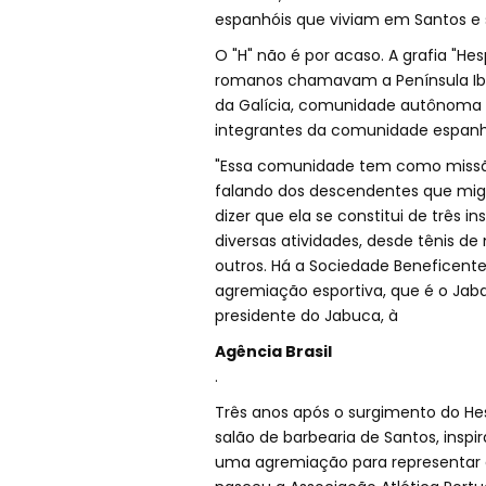
espanhóis que viviam em Santos e s
O "H" não é por acaso. A grafia "H
romanos chamavam a Península Ibér
da Galícia, comunidade autônoma 
integrantes da comunidade espanho
"Essa comunidade tem como missão
falando dos descendentes que migr
dizer que ela se constitui de três 
diversas atividades, desde tênis de
outros. Há a Sociedade Beneficente 
agremiação esportiva, que é o Jab
presidente do Jabuca, à
Agência Brasil
.
Três anos após o surgimento do H
salão de barbearia de Santos, inspi
uma agremiação para representar a