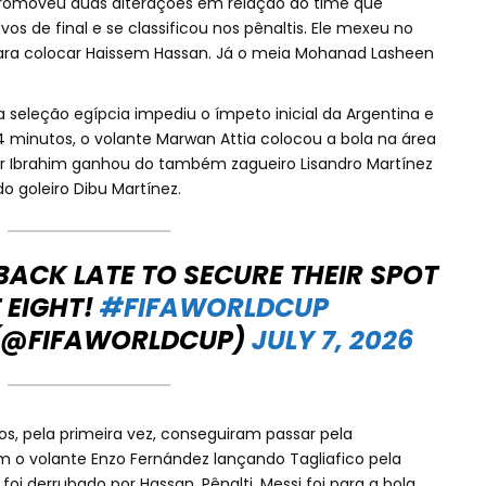
romoveu duas alterações em relação ao time que
os de final e se classificou nos pênaltis. Ele mexeu no
ra colocar Haissem Hassan. Já o meia Mohanad Lasheen
eleção egípcia impediu o ímpeto inicial da Argentina e
4 minutos, o volante Marwan Attia colocou a bola na área
ser Ibrahim ganhou do também zagueiro Lisandro Martínez
o goleiro Dibu Martínez.
 BACK LATE TO SECURE THEIR SPOT
T EIGHT!
#FIFAWORLDCUP
 (@FIFAWORLDCUP)
JULY 7, 2026
os, pela primeira vez, conseguiram passar pela
m o volante Enzo Fernández lançando Tagliafico pela
foi derrubado por Hassan. Pênalti. Messi foi para a bola,