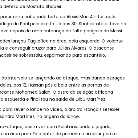
a defesa de Mostafa Shobeir.
 parar uma cabeçada forte de Alexis Mac Allister, após
go de Paul pela direita. Já aos 30, Shobeir até estava na
rave depois de uma cobrança de falta perigosa de Messi.
redes lançou Tagliafico na área, pela esquerda. O volante
ola e conseguir cruzar para Julián Álvarez. O atacante
hobeir se sobressaiu, espalmando para escanteio.
u do intervalo se lançando ao ataque, mas dando espaços
eles, aos 12, Hassan pôs a bola entre as pernas de
tacante Mohamed Salah. O astro da seleção africana
la esquerda e finalizou na saída de Dibu Martínez.
para rever o lance no vídeo, o árbitro François Letexier
isandro Martínez, na origem do lance.
tra-ataque, desta vez com Salah iniciando a jogada,
 na área para Zico bater de primeira e ampliar para o