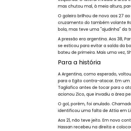
mas chutou mal, à meia altura, par
O goleiro brilhou de novo aos 27 ao
cruzamento do também volante Rodri
bola, mas teve uma "ajudinha" da t
A pressão era argentina. Aos 38, Pa
se esticou para evitar a saída da b
bateu de primeira. Mais uma vez, S
Para a história
A Argentina, como esperado, volto
para o Egito contra-atacar. Em um d
Tagliafico antes de tocar para o a
acionou Zico, que invadiu a área pe
O gol, porém, foi anulado. Chamado 
identificou uma falta de Attia em L
Aos 21, não teve jeito. Em novo con
Hassan recebeu na direita e colocou