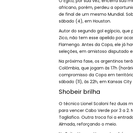
O Egito, por sua vez, encerra sua
africano, porém, perdeu a oportunid
de final de um mesmo Mundial. Sob
sábado (4), em Houston.
Autor do segundo gol egípcio, que p
Zico, não tem esse apelido por acas
Flamengo. Antes da Copa, ele já hav
seleções, em amistoso disputado e
Na próxima fase, os argentinos ter
Colômbia, que jogam às 17h (horári
compromisso da Copa em território 
sábado (11), às 22h, em Kansas City
Shobeir brilha
O técnico Lionel Scaloni fez duas
para vencer Cabo Verde por 3 a 2. 
Tagliafico. Outra troca foi a entr
Almada, reforçando o meio.