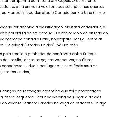
 melhor campanha da história em Copas. O continente
ade de, pela primeira vez, ter duas seleções nas quartas
rou Marrocos, que derrotou o Canadá por 3 a 0 no último
oderia ter definido a classificação, Mostafa Abdelraouf, o
o: o pai era fã do ex-camisa 10 e maior ídolo da história do
ia marcado contra o Brasil, no empate por 1 a 1 entre as
m Cleveland (Estados Unidos), há um mês.
ão pela frente o ganhador do confronto entre Suíça e
o de Brasília) desta terça, em Vancouver, no último
canadense. O duelo por lugar nas semifinais será no
 (Estados Unidos).
 mudanças na formação argentina que foi a prorrogação
Na lateral esquerda, Facundo Medina deu lugar a Nicolás
ada do volante Leandro Paredes na vaga do atacante Thiago