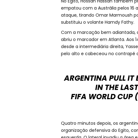
No Egito, Hossan Hassan também p
empatou com a Austrália pelos 16 av
ataque, tirando Omar Marmoush pa
substituiu o volante Hamdy Fathy.
Com a marcação bem adiantada, a s
abriu o marcador em Atlanta. Aos 1
desde a intermediária direita, Yas
pelo alto e cabeceou no contrapé d
ARGENTINA PULL IT
IN THE LAS
FIFA WORLD CUP
Quatro minutos depois, os argentin
organização defensiva do Egito, co
esquerda. O lateral invadiu a área e 