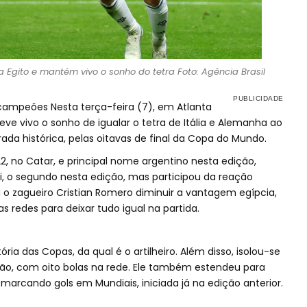
 Egito e mantém vivo o sonho do tetra Foto: Agência Brasil
 campeões Nesta terça-feira (7), em Atlanta
ve vivo o sonho de igualar o tetra de Itália e Alemanha ao
rada histórica, pelas oitavas de final da Copa do Mundo.
2, no Catar, e principal nome argentino nesta edição,
i, o segundo nesta edição, mas participou da reação
a o zagueiro Cristian Romero diminuir a vantagem egípcia,
s redes para deixar tudo igual na partida.
ria das Copas, da qual é o artilheiro. Além disso, isolou-se
ção, com oito bolas na rede. Ele também estendeu para
marcando gols em Mundiais, iniciada já na edição anterior.