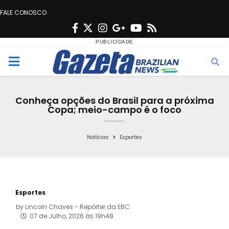
FALE CONOSCO
F
T
I
G
Y
R
a
w
n
o
o
s
c
i
s
o
u
s
M
e
t
t
g
t
e
b
t
a
l
u
Conheça opções do Brasil para a próxima
o
e
g
e
b
Copa; meio-campo é o foco
n
o
r
r
e
k
a
Notícias
Esportes
u
m
Esportes
by
Lincoln Chaves - Repórter da EBC
07 de Julho, 2026 às 19h48