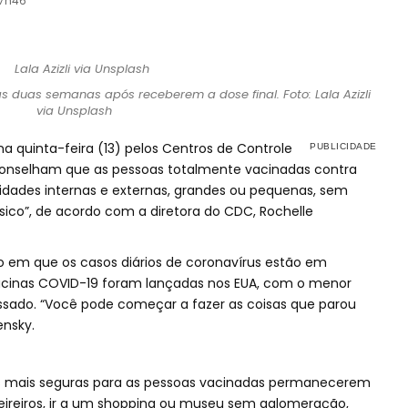
17h46
 duas semanas após receberem a dose final. Foto: Lala Azizli
via Unsplash
 quinta-feira (13) pelos Centros de Controle
onselham que as pessoas totalmente vacinadas contra
idades internas e externas, grandes ou pequenas, sem
ico”, de acordo com a diretora do CDC, Rochelle
m que os casos diários de coronavírus estão em
acinas COVID-19 foram lançadas nos EUA, com o menor
sado. “Você pode começar a fazer as coisas que parou
ensky.
as mais seguras para as pessoas vacinadas permanecerem
eireiros, ir a um shopping ou museu sem aglomeração,