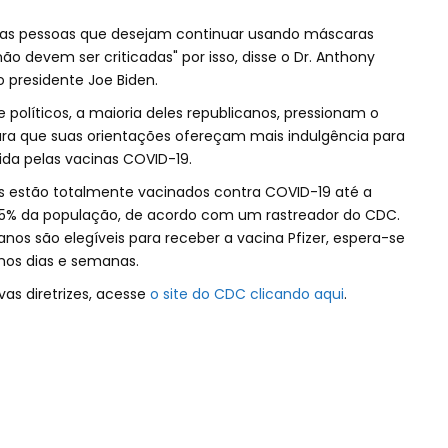
 as pessoas que desejam continuar usando máscaras
o devem ser criticadas" por isso, disse o Dr. Anthony
 presidente Joe Biden.
olíticos, a maioria deles republicanos, pressionam o
ara que suas orientações ofereçam mais indulgência para
da pelas vacinas COVID-19.
os estão totalmente vacinados contra COVID-19 até a
e 35% da população, de acordo com um rastreador do CDC.
 anos são elegíveis para receber a vacina Pfizer, espera-se
mos dias e semanas.
as diretrizes, acesse
o site do CDC clicando aqui
.