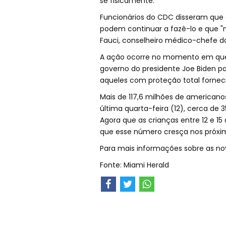
se fisicamente.
Funcionários do CDC disseram que
podem continuar a fazê-lo e que "nã
Fauci, conselheiro médico-chefe do
A ação ocorre no momento em que p
governo do presidente Joe Biden p
aqueles com proteção total forneci
Mais de 117,6 milhões de american
última quarta-feira (12), cerca d
Agora que as crianças entre 12 e 15
que esse número cresça nos próxi
Para mais informações sobre as nov
Fonte: Miami Herald