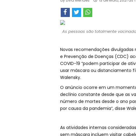
by
Livia Mendes
13 de Maio, 2021 às 
As pessoas são totalmente vacinadas
Novas recomendações divulgadas na
e Prevenção de Doenças (CDC) ac
COVID-19 “podem participar de ativ
usar máscara ou distanciamento fís
Walensky.
O anúncio ocorre em um momento e
declínio constante desde que as v
número de mortes desde o ano pas
por causa da pandemia”, disse Wal
As atividades internas considerad
sem máscara incluem visitar cabel