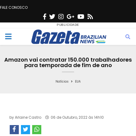
FALE CONOSCO
F
T
I
G
Y
R
a
w
n
o
o
s
c
i
s
o
u
s
M
e
t
t
g
t
e
b
t
a
l
u
Amazon vai contratar 150.000 trabalhadores
o
e
g
e
b
para temporada de fim de ano
n
o
r
r
e
k
a
Notícias
EUA
u
m
by
Arlaine Castro
06 de Outubro, 2022 às 14h10