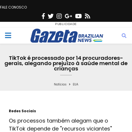
FALE CONOSCO
F
T
I
G
Y
R
a
w
n
o
o
s
c
i
s
o
u
s
M
e
t
t
g
t
e
b
t
a
l
u
TikTok é processado por 14 procuradores-
o
e
g
e
b
gerais, alegando prejuízo à saúde mental de
n
crianças
o
r
r
e
k
a
u
Notícias
EUA
m
Redes Sociais
Os processos também alegam que o
TikTok depende de "recursos viciantes"