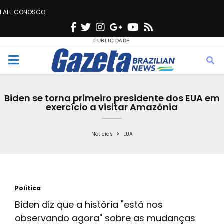
FALE CONOSCO
F
T
I
G
Y
R
a
w
n
o
o
s
c
i
s
o
u
s
M
e
t
t
g
t
e
b
t
a
l
u
Biden se torna primeiro presidente dos EUA em
o
e
g
e
b
exercício a visitar Amazônia
n
o
r
r
e
k
a
Notícias
EUA
u
m
Política
Biden diz que a história "está nos
observando agora" sobre as mudanças