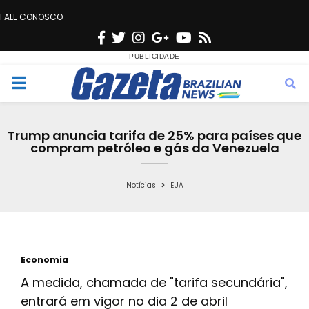
FALE CONOSCO
F
T
I
G
Y
R
a
w
n
o
o
s
c
i
s
o
u
s
M
e
t
t
g
t
e
b
t
a
l
u
Trump anuncia tarifa de 25% para países que
o
e
g
e
b
compram petróleo e gás da Venezuela
n
o
r
r
e
k
a
Notícias
EUA
u
m
Economia
A medida, chamada de "tarifa secundária",
entrará em vigor no dia 2 de abril