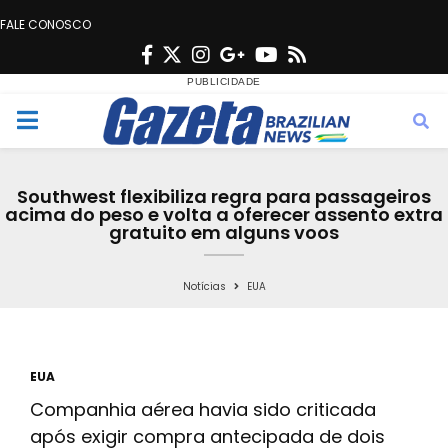
FALE CONOSCO
F
T
I
G
Y
R
a
w
n
o
o
s
c
i
s
o
u
s
M
e
t
t
g
t
e
b
t
a
l
u
Southwest flexibiliza regra para passageiros
o
e
g
e
b
acima do peso e volta a oferecer assento extra
n
gratuito em alguns voos
o
r
r
e
k
a
u
Notícias
EUA
m
EUA
Companhia aérea havia sido criticada
após exigir compra antecipada de dois