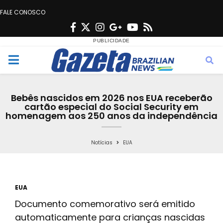
FALE CONOSCO
F
T
I
G
Y
R
a
w
n
o
o
s
c
i
s
o
u
s
M
e
t
t
g
t
e
b
t
a
l
u
Bebês nascidos em 2026 nos EUA receberão
o
e
g
e
b
cartão especial do Social Security em
n
homenagem aos 250 anos da independência
o
r
r
e
k
a
u
Notícias
EUA
m
EUA
Documento comemorativo será emitido
automaticamente para crianças nascidas