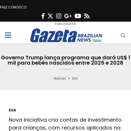
FALE CONOSCO
F
T
I
G
Y
R
a
w
n
o
o
s
c
i
s
o
u
s
M
e
t
t
g
t
e
b
t
a
l
u
Governo Trump lança programa que dará US$ 1
o
e
g
e
b
mil para bebês nascidos entre 2025 e 2028
n
o
r
r
e
k
a
Notícias
EUA
u
m
EUA
Nova iniciativa cria contas de investimento
para crianças, com recursos aplicados na