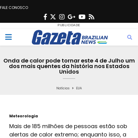
FALE CONOSCO
F
T
I
G
Y
R
a
w
n
o
o
s
c
i
s
o
u
s
M
e
t
t
g
t
e
b
t
a
l
u
Onda de calor pode tornar este 4 de Julho um
o
e
g
e
b
dos mais quentes da história nos Estados
n
Unidos
o
r
r
e
k
a
u
Notícias
EUA
m
Meteorologia
Mais de 185 milhões de pessoas estão sob
alertas de calor extremo; enquanto isso, a