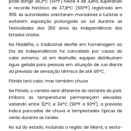
pode atingir 38,3°C (101°F) neste 4 de Julho, superando
o recorde histórico de 37,8°C (100°F) registrado em
1919. As autoridades orientaram moradores e turistas a
evitarem exposição prolongada ao sol durante as
festividades dos 250 anos da independência dos
Estados Unidos.
Na Filadélfia, o tradicional desfile em homenagem ao
Dia da Independência foi cancelado por causa do
calor extremo. Já em Nashville, equipes distribuíram
água gelada para pessoas em situação de rua diante
da previsão de sensação térmica de até 46°C.
Flórida terá calor, mas também chuva
Na Flórida, o cenário será diferente do restante do país.
Embora as temperaturas permaneçam elevadas,
variando entre 32°C e 34°C (90°F a 93°F), a previsão
indica pancadas de chuva e tempestades típicas de
verão durante as tardes.
No sul do estado, incluindo a região de Miami, a sexta-