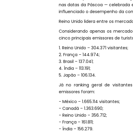
nas datas da Páscoa — celebrada e
influenciado o desempenho da co
Reino Unido lidera entre os mercad
Considerando apenas os mercados 
cinco principais emissores de turis
1. Reino Unido – 304.371 visitantes;
2. França – 144.974;
3. Brasil – 137.041;
4. Índia – 113.191;
5. Japão – 106.134.
Já no ranking geral de visitante
emissores foram:
- México – 1.665.114 visitantes;
- Canadá – 1.363.690;
- Reino Unido – 356.712;
- França – 161.811;
- Índia – 156.279.