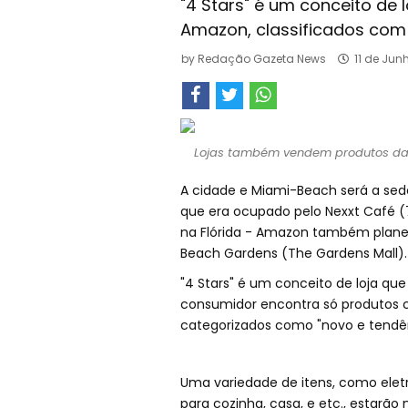
"4 Stars" é um conceito de 
Amazon, classificados com 
by
Redação Gazeta News
11 de Jun
Lojas também vendem produtos da te
A cidade e Miami-Beach será a sed
que era ocupado pelo Nexxt Café (70
na Flórida - Amazon também planej
Beach Gardens (The Gardens Mall).
"4 Stars" é um conceito de loja qu
consumidor encontra só produtos cla
categorizados como "novo e tendên
Uma variedade de itens, como eletrô
para cozinha, casa, e etc., estarão 