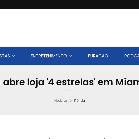
STAS
ENTRETENIMENTO
FURACÃO
PODC
abre loja '4 estrelas' em Mia
Notícias
Flórida