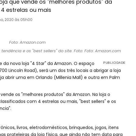
loja que vende os "melhores produtos" da
4 estrelas ou mais
ho, 2020 às 05h00
ndência e os "best sellers" do site. Foto: Foto: Amazon.com
e da nova loja "4 Star" da Amazon. O espaço
0 Lincoln Road), será um dos três locais a abrigar a loja
a abrir uma em Orlando (Millenia Mall) e outra em Palm
e vende os "melhores produtos" da Amazon. Na loja o
ssificados com 4 estrelas ou mais, "best sellers" e os
cia".
nicos, livros, eletrodomésticos, brinquedos, jogos, itens
nas prateleiras da loja física, que ainda não tem data para