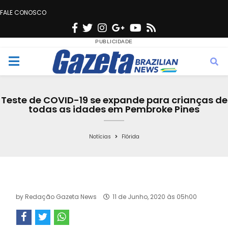
FALE CONOSCO
F
T
I
G
Y
R
a
w
n
o
o
s
c
i
s
o
u
s
M
e
t
t
g
t
e
b
t
a
l
u
Teste de COVID-19 se expande para crianças de
o
e
g
e
b
todas as idades em Pembroke Pines
n
o
r
r
e
k
a
Notícias
Flórida
u
m
by
Redação Gazeta News
11 de Junho, 2020 às 05h00