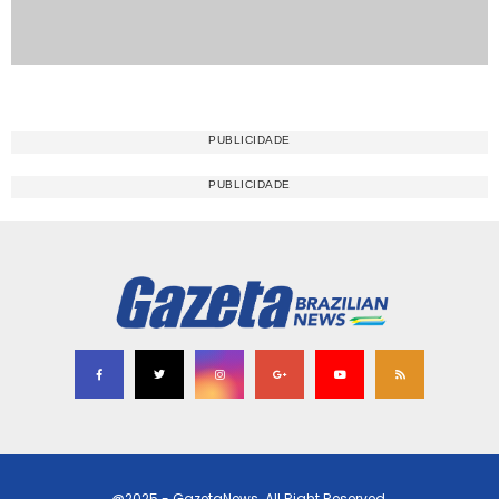
@2025 - GazetaNews. All Right Reserved.