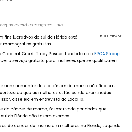
s 15h24
ong oferecerá mamografia. Foto:
ins lucrativos do sul da Flórida está
r mamografias gratuitas.
 Coconut Creek, Tracy Posner, fundadora da
BRCA Strong
,
ecer o serviço gratuito para mulheres que se qualificarem
ontinuam aumentando e o câncer de mama não fica em
 certeza de que as mulheres estão sendo examinadas
sso”, disse ela em entrevista ao Local 10.
nte do câncer de mama, foi motivada por dados que
sul da Flórida não fazem exames.
asos de câncer de mama em mulheres na Flórida, segundo