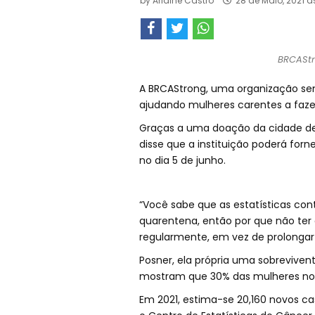
by
Arlaine Castro
28 de Maio, 2021 à
BRCAStr
A BRCAStrong, uma organização sem f
ajudando mulheres carentes a faze
Graças a uma doação da cidade de
disse que a instituição poderá forn
no dia 5 de junho.
“Você sabe que as estatísticas c
quarentena, então por que não ter
regularmente, em vez de prolongar i
Posner, ela própria uma sobrevive
mostram que 30% das mulheres no 
Em 2021, estima-se 20,160 novos c