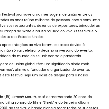
lian Festival promove uma mensagem de união entre os
ue todos os anos reúne milhares de pessoas, conta com uma
iversos restaurantes, dezenas de expositores, brincadeiras
lei, rampa de skate e muita música ao vivo. O festival é o
udeste dos Estados Unidos.
 apresentações ao vivo foram escassas devido à
no não só vai celebrar o décimo aniversário do evento,
idade do mundo de se unir contra a pandemia.
agem de união global têm um significado ainda mais
tivermos”, afirma o fundador e organizador do evento,
este festival seja um oásis de alegria para a nossa
ado (18), Smash Mouth, está comemorando 20 anos do
o trilha sonora do filme “Shrek” e do terceiro álbum
1. No festival, a banda planeja tocar todos os sucessos