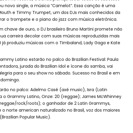
seu novo single, a música “Camelot”. Essa canção é uma
 Mouth e Timmy Trumpet, um dos DJs mais conhecidos da
urar o trompete e o piano do jazz com música eletrônica.
 chave de ouro, o DJ brasileiro Bruno Martini promete não
 sua carreira decolar com suas músicas reproduzidas mais
 DJ já produziu músicas com o Timbaland, Lady Gaga e Kate
ammy Latino estarão no palco do Brazilian Festival: Paula
entadora, jurada do Brazilian Idol e ícone do samba, vai
alegria para o seu show no sábado. Sucesso no Brasil e em
o domingo.
ão no palco: Adelmo Casé (axé music), Isra (Latin
ra o Grammy Latino, Onze: 20 (reggae); James McWhinney
(reggae/rock/roots); o ganhador de 2 Latin Grammys,
o norte american naturalizado no Brasil, voz dos maiores
(Brazilian Popular Music).