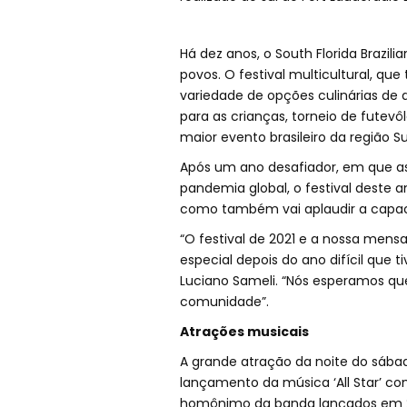
Há dez anos, o South Florida Brazi
povos. O festival multicultural, q
variedade de opções culinárias de d
para as crianças, torneio de futevô
maior evento brasileiro da região S
Após um ano desafiador, em que as
pandemia global, o festival deste a
como também vai aplaudir a capac
“O festival de 2021 e a nossa mens
especial depois do ano difícil que 
Luciano Sameli. “Nós esperamos que 
comunidade”.
Atrações musicais
A grande atração da noite do sáb
lançamento da música ‘All Star’ com
homônimo da banda lançados em 200