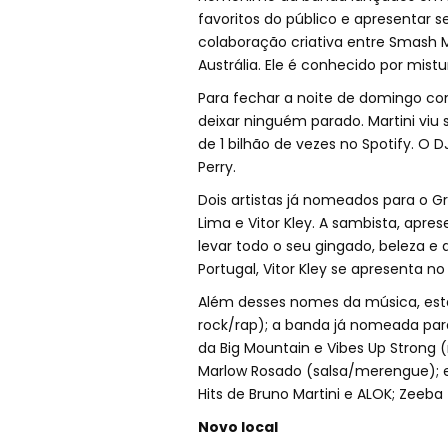
favoritos do público e apresentar 
colaboração criativa entre Smash
Austrália. Ele é conhecido por mist
Para fechar a noite de domingo com
deixar ninguém parado. Martini viu
de 1 bilhão de vezes no Spotify. O
Perry.
Dois artistas já nomeados para o Gr
Lima e Vitor Kley. A sambista, apres
levar todo o seu gingado, beleza e 
Portugal, Vitor Kley se apresenta n
Além desses nomes da música, estar
rock/rap); a banda já nomeada pa
da Big Mountain e Vibes Up Strong 
Marlow Rosado (salsa/merengue); e 
Hits de Bruno Martini e ALOK; Zeeba 
Novo local