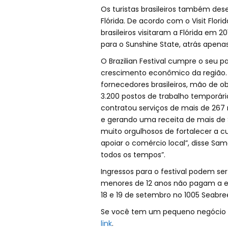
Os turistas brasileiros também d
Flórida. De acordo com o Visit Flori
brasileiros visitaram a Flórida em 2
para o Sunshine State, atrás apena
O Brazilian Festival cumpre o seu pa
crescimento econômico da região. Em
fornecedores brasileiros, mão de ob
3.200 postos de trabalho temporário
contratou serviços de mais de 267 n
e gerando uma receita de mais de 
muito orgulhosos de fortalecer a c
apoiar o comércio local”, disse Same
todos os tempos”.
Ingressos para o festival podem ser a
menores de 12 anos não pagam a ent
18 e 19 de setembro no 1005 Seabree
Se você tem um pequeno negócio e 
link
.