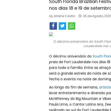
South Florida Brazilian Fest
nos dias 18 e 19 de setembro
by
Arlaine Castro
25 de Agosto, 202
O décimo aniversário do South Flori
Lauderdale nos d
O décimo aniversário do
South Flori
praia de Fort Lauderdale nos dias 
para toda a família. Entre as atra
será a grande estrela da noite de 
fecha o evento na noite de doming
Ao longo do fim de semana,
artista
levar entretenimento e diversão pa
McWhinney do Big Mountain e Vibes 
Paula Lima, o Cantor Latino Isra, Ze
realizado ao sul do Fort Lauderdale