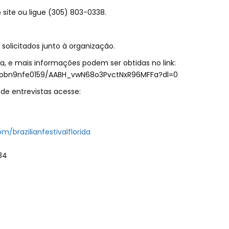
 site ou ligue (305) 803-0338.
solicitados junto à organização.
a, e mais informações podem ser obtidas no link:
2obn9nfe0159/AABH_vwN68o3PvctNxR96MFFa?dl=0
de entrevistas acesse:
/brazilianfestivalflorida
34