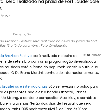
ival será realizado na praia de Fort Lauderdale
.
1 às 22h00
da Brazilian Festival será realizado na beira da praia de Fort
ias 18 e 19 de setembro . Foto: Divulgação
da Brazilian Festival
será realizado na beira da
18 e 19 de setembro com uma programação diversificada
ções musicais está o ícone do pop-rock Smash Mouth, que
sábado. O DJ Bruno Martini, conhecido internacionalmente,
o.
s brasileiros e internacionais
vão se revezar no palco para
ra os presentes. São eles: a banda Onze:20, James
Up Strong, o cantor e compositor Vitor Kley, a sambista
eba e muito mais. Serão dois dias de festival, que será
 Beach Park (1005 Seabreeze Blvd.), de 11am às 10pm