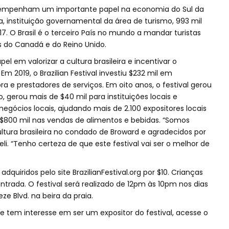
esempenham um importante papel na economia do Sul da
da, instituição governamental da área de turismo, 993 mil
017. O Brasil é o terceiro País no mundo a mandar turistas
s do Canadá e do Reino Unido.
pel em valorizar a cultura brasileira e incentivar o
 2019, o Brazilian Festival investiu $232 mil em
ra e prestadores de serviços. Em oito anos, o festival gerou
, gerou mais de $40 mil para instituições locais e
egócios locais, ajudando mais de 2.100 expositores locais
$800 mil nas vendas de alimentos e bebidas. “Somos
ultura brasileira no condado de Broward e agradecidos por
li. “Tenho certeza de que este festival vai ser o melhor de
dquiridos pelo site BrazilianFestival.org por $10. Crianças
rada. O festival será realizado de 12pm às 10pm nos dias
ze Blvd. na beira da praia.
tem interesse em ser um expositor do festival, acesse o