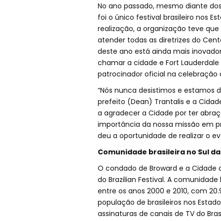
No ano passado, mesmo diante dos 
foi o único festival brasileiro nos 
realização, a organização teve que 
atender todas as diretrizes do Cent
deste ano está ainda mais inovador,
chamar a cidade e Fort Lauderdale 
patrocinador oficial na celebração 
“Nós nunca desistimos e estamos de
prefeito (Dean) Trantalis e a Cida
a agradecer a Cidade por ter abraça
importância da nossa missão em pr
deu a oportunidade de realizar o e
Comunidade brasileira no Sul da 
O condado de Broward e a Cidade de
do Brazilian Festival. A comunidad
entre os anos 2000 e 2010, com 20.
população de brasileiros nos Esta
assinaturas de canais de TV do Brasi