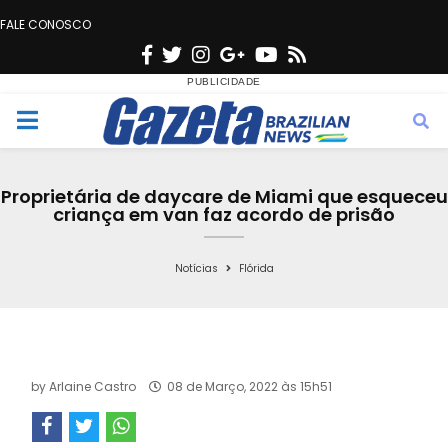
FALE CONOSCO
F
T
I
G
Y
R
a
w
n
o
o
s
c
i
s
o
u
s
M
e
t
t
g
t
e
b
t
a
l
u
Proprietária de daycare de Miami que esqueceu
o
e
g
e
b
criança em van faz acordo de prisão
n
o
r
r
e
k
a
Notícias
Flórida
u
m
by
Arlaine Castro
08 de Março, 2022 às 15h51