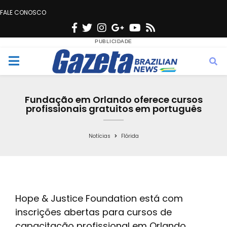
FALE CONOSCO
F
T
I
G
Y
R
a
w
n
o
o
s
c
i
s
o
u
s
M
e
t
t
g
t
e
b
t
a
l
u
Fundação em Orlando oferece cursos
o
e
g
e
b
profissionais gratuitos em português
n
o
r
r
e
k
a
Notícias
Flórida
u
m
Hope & Justice Foundation está com
inscrições abertas para cursos de
capacitação profissional em Orlando.