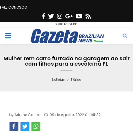
FALE CONOSCO
F
T
I
G
Y
R
a
w
n
o
o
s
c
i
s
o
u
s
M
e
t
t
g
t
e
b
t
a
l
u
Mulher tem carro furtado na garagem ao sair
o
e
g
e
b
com filhos para a escola na FL
n
o
r
r
e
k
a
Notícias
Flórida
u
m
by
Arlaine Castro
09 de Agosto, 2022 às 14h32