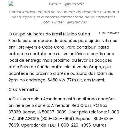
Comunidades tentam se recuperar do desastre e limpar a
destruição que a enorme tempestade deixou para trás.
Foto: Twitter- @jaredv87
O Grupo Mulheres do Brasil Núcleo Sul da
Flórida está arrecadando doações para ajudar vítimas
em Fort Myers e Cape Coral. Para contribuir, basta
entrar em contato com as voluntárias e confirmar o
local de entrega mais próximo, ou levar as doações
até a Feira de Saúde, outra iniciativa do Grupo, que
acontece no próximo dia 9 de outubro, das 10am as
2pm, no endereço: 6450 NW 77th Ct, em Miami.
Cruz Vermelha
A Cruz Vermelha Americana está aceitando doações
online e pelo correio: American Red Cross, PO Box
37839, Boone, IA 50037-0839. Doar pelo telefone: 1-800
- AJUDE AGORA (800-435-7669). Español: 800-435-
7669. Operador de TDD: 1-800-220-4095. Outras