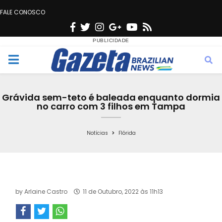
FALE CONOSCO
F
T
I
G
Y
R
a
w
n
o
o
s
c
i
s
o
u
s
M
e
t
t
g
t
e
b
t
a
l
u
Grávida sem-teto é baleada enquanto dormia
o
e
g
e
b
no carro com 3 filhos em Tampa
n
o
r
r
e
k
a
Notícias
Flórida
u
m
by
Arlaine Castro
11 de Outubro, 2022 às 11h13