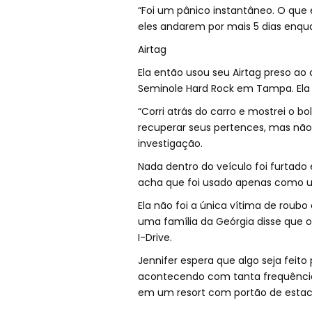
“Foi um pânico instantâneo. O que 
eles andarem por mais 5 dias enqua
Airtag
Ela então usou seu Airtag preso ao 
Seminole Hard Rock em Tampa. Ela f
“Corri atrás do carro e mostrei o bo
recuperar seus pertences, mas não 
investigação.
Nada dentro do veículo foi furtado
acha que foi usado apenas como 
Ela não foi a única vítima de rou
uma família da Geórgia disse que 
I-Drive.
Jennifer espera que algo seja feito 
acontecendo com tanta frequência,
em um resort com portão de estac