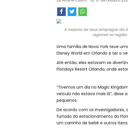
by
Arlaine Castro
27 de Outubro, 202
A maioria de seus empregos da á
regional na região
Uma família de Nova York teve uma 
Disney World em Orlando e ter o ve
Até então, eles estavam se diver
Floridays Resort Orlando, onde es
“Tivemos um dia no Magic Kingdom 
veículo não estava mais lá”, disse 
pequenos.
De acordo com os investigadores, o 
furtado do estacionamento do Flori
um carrinho de bebê e outros itens