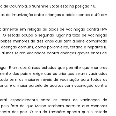
ito de Columbia, o Sunshine State está na posição 46.
axas de imunização entre crianças e adolescentes e 49 em
pecialmente em relação às taxas de vacinação contra HPV
os. O estado ocupa o segundo lugar na taxa de vacinação
ra bebês menores de três anos que têm a série combinada
s doenças comuns, como poliomielite, tétano e hepatite B.
 alunos sejam vacinados contra doenças graves antes de
ugar. É um dos únicos estados que permite que menores
ento dos pais e exige que as crianças sejam vacinadas
stado tem os maiores níveis de vacinação para todas as
zonal, e a maior parcela de adultos com vacinação contra
eral, especialmente entre as taxas de vacinação de
do pelo fato de que Maine também permite que menores
mento dos pais. O estudo também aponta que o estado