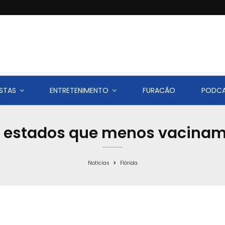
STAS
ENTRETENIMENTO
FURACÃO
PODC
re estados que menos vacina
Notícias
Flórida